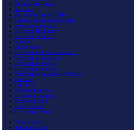
Оксиметолон инж.
Болденон
Дигидроболденон (DHB)
Нандролон фенилпропионат
Нандролон деканоат
Мастерон Пропионат
Мастерон Энантат
Миксы
Примоболан
Тестостерон Фенилпропионат
Тестостерон пропионат
Тестостерон энантат
Тестостерон ципионат
Тестостерон Ундеканоат (Небидо)
Cустанон
Параболан
Тренболон ацетат
Тренболон энантат
Тренболон микс
Гонадотропин
Тестостерон база
Гормон роста
Жиросжигатели