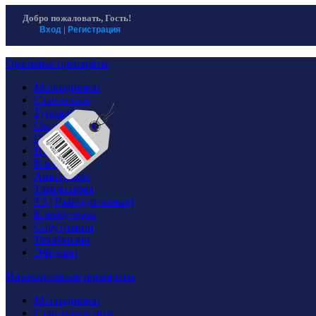
Homosteron магазин спортивной фармакологии
Хомостерон официальный сайт
Добро пожаловать,
Гость!
|
Вход
Регистрация
Оральные препараты
Метандиенон
Станозолол
Туринабол
Оксандролон
Оксиметолон
Провирон
Кломид
Анастрозол
Тамоксифен
T3 (Трийодтиронин)
Кленбутерол
Сибутрамин
Тезофензин
Эфедрин
Инъекционные препараты
Метандиенон
Станозолол инж.