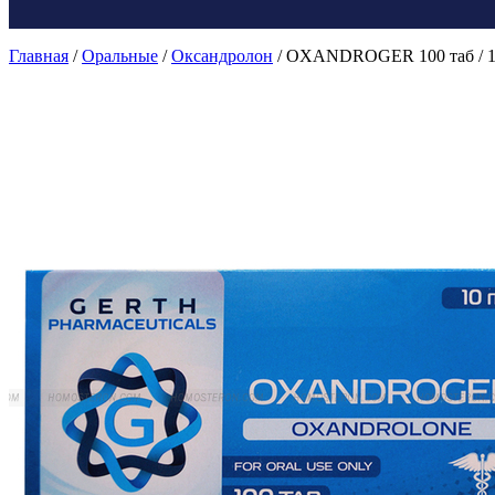
Главная
/
Оральные
/
Оксандролон
/ OXANDROGER 100 таб / 1