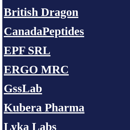
British Dragon
CanadaPeptides
EPF SRL
ERGO MRC
GssLab
Kubera Pharma
Lyka Labs