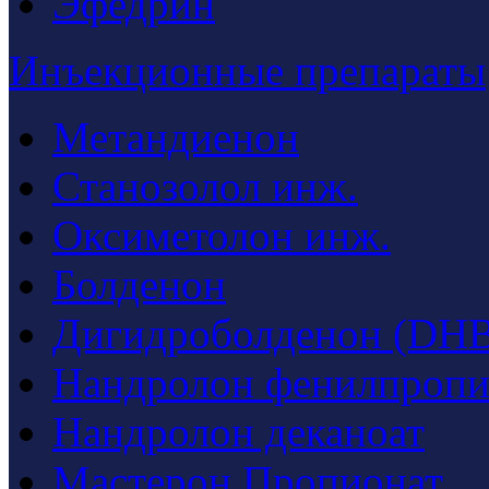
Эфедрин
Инъекционные препараты
Метандиенон
Станозолол инж.
Оксиметолон инж.
Болденон
Дигидроболденон (DHB
Нандролон фенилпропи
Нандролон деканоат
Мастерон Пропионат