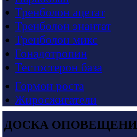
Тренболон ацетат
Тренболон энантат
Тренболон микс
Гонадотропин
Тестостерон база
Гормон роста
Жиросжигатели
ДОСКА ОПОВЕЩЕН