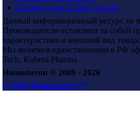
Отзывы о нас на Beliyspisok
Данный информационный ресурс не я
Производители оставляют за собой п
характеристики и внешний вид товаро
Мы являемся единственными в РФ оф
Tech, Kubera Pharma
Homosteron © 2009 - 2026
© 2026 Homosteron ™