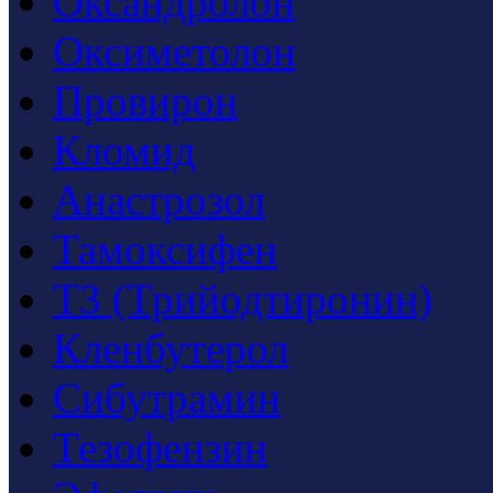
Оксандролон
Оксиметолон
Провирон
Кломид
Анастрозол
Тамоксифен
T3 (Трийодтиронин)
Кленбутерол
Сибутрамин
Тезофензин