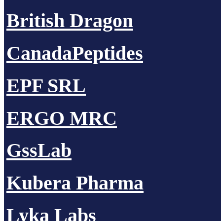
British Dragon
CanadaPeptides
EPF SRL
ERGO MRC
GssLab
Kubera Pharma
Lyka Labs