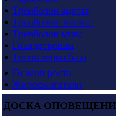
Тренболон ацетат
Тренболон энантат
Тренболон микс
Гонадотропин
Тестостерон база
Гормон роста
Жиросжигатели
ДОСКА ОПОВЕЩЕН