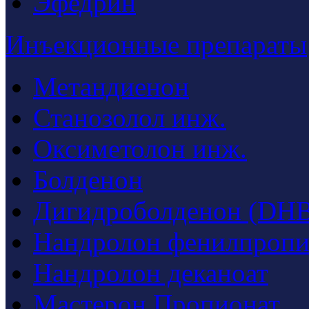
Эфедрин
Инъекционные препараты
Метандиенон
Станозолол инж.
Оксиметолон инж.
Болденон
Дигидроболденон (DHB
Нандролон фенилпропи
Нандролон деканоат
Мастерон Пропионат