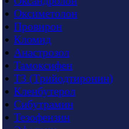
Оксандролон
Оксиметолон
Провирон
Кломид
Анастрозол
Тамоксифен
T3 (Трийодтиронин)
Кленбутерол
Сибутрамин
Тезофензин