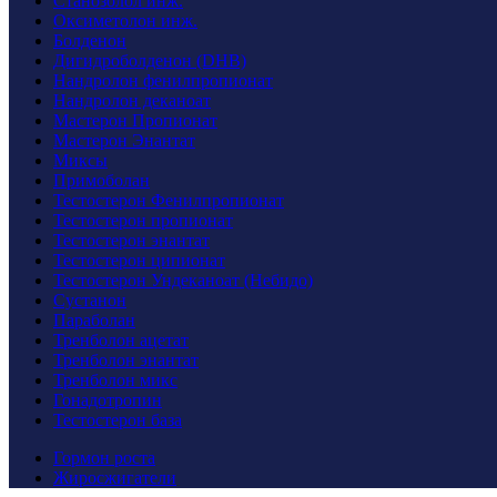
Станозолол инж.
Оксиметолон инж.
Болденон
Дигидроболденон (DHB)
Нандролон фенилпропионат
Нандролон деканоат
Мастерон Пропионат
Мастерон Энантат
Миксы
Примоболан
Тестостерон Фенилпропионат
Тестостерон пропионат
Тестостерон энантат
Тестостерон ципионат
Тестостерон Ундеканоат (Небидо)
Cустанон
Параболан
Тренболон ацетат
Тренболон энантат
Тренболон микс
Гонадотропин
Тестостерон база
Гормон роста
Жиросжигатели