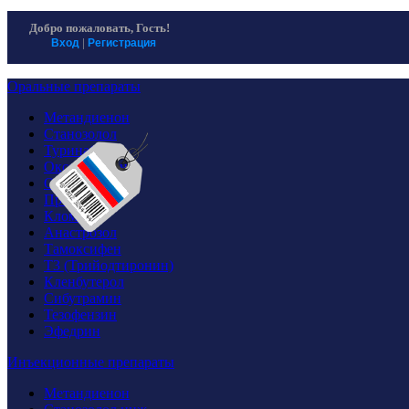
Homosteron магазин спортивной фармакологии
Хомостерон официальный сайт
Добро пожаловать,
Гость!
|
Вход
Регистрация
Оральные препараты
Метандиенон
Станозолол
Туринабол
Оксандролон
Оксиметолон
Провирон
Кломид
Анастрозол
Тамоксифен
T3 (Трийодтиронин)
Кленбутерол
Сибутрамин
Тезофензин
Эфедрин
Инъекционные препараты
Метандиенон