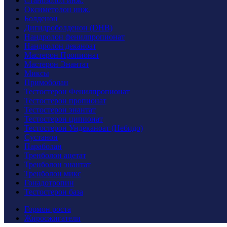
Станозолол инж.
Оксиметолон инж.
Болденон
Дигидроболденон (DHB)
Нандролон фенилпропионат
Нандролон деканоат
Мастерон Пропионат
Мастерон Энантат
Миксы
Примоболан
Тестостерон Фенилпропионат
Тестостерон пропионат
Тестостерон энантат
Тестостерон ципионат
Тестостерон Ундеканоат (Небидо)
Cустанон
Параболан
Тренболон ацетат
Тренболон энантат
Тренболон микс
Гонадотропин
Тестостерон база
Гормон роста
Жиросжигатели