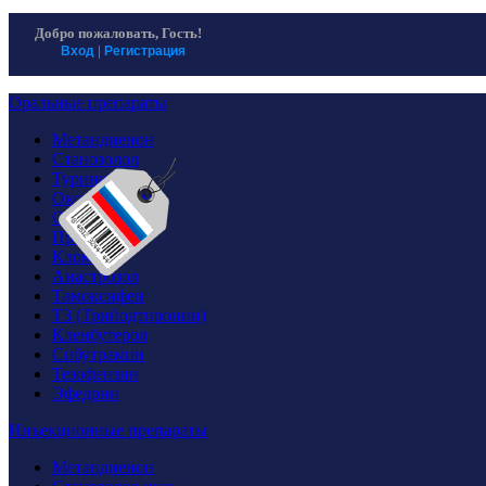
Homosteron магазин спортивной фармакологии
Хомостерон официальный сайт
Добро пожаловать,
Гость!
|
Вход
Регистрация
Оральные препараты
Метандиенон
Станозолол
Туринабол
Оксандролон
Оксиметолон
Провирон
Кломид
Анастрозол
Тамоксифен
T3 (Трийодтиронин)
Кленбутерол
Сибутрамин
Тезофензин
Эфедрин
Инъекционные препараты
Метандиенон